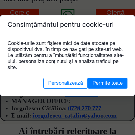
Cere o
Ofertă
Ofertă
Telefonică
Consimțământul pentru cookie-uri
Detalii tehnice:
Dimensiuni 1-3 cm
Cookie-urile sunt fișiere mici de date stocate pe
Culoare: Albă
dispozitivul dvs. în timp ce navigați pe site-uri web.
Le utilizăm pentru a îmbunătăți funcționalitatea site-
ului, personaliza conținutul și a analiza traficul pe
Tag: Piatra Decorativa, Piatră Decorativă
site.
Personalizează
Permite toate
DIRECTOR GENERAL:
Iorgulescu Cătălin:
0730 323 868
MANAGER OFFICE:
Iorgulescu Cătălina:
0728 270 777
E-mail:
iorgulescu_catalin@yahoo.com
Ai întrebări referitoare la